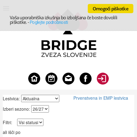
Omogoči piškotke
Vaša uporabniška izkušnja bo izboljšana če boste dovolili
piškotke.
-
Poglejte podrobnosti