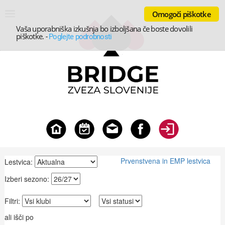
Omogoči piškotke
Vaša uporabniška izkušnja bo izboljšana če boste dovolili
piškotke.
-
Poglejte podrobnosti