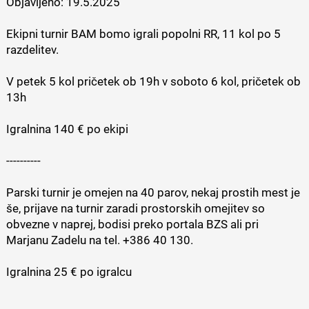
Objavljeno:
19.5.2025
Ekipni turnir BAM bomo igrali popolni RR, 11 kol po 5
razdelitev.
V petek 5 kol pričetek ob 19h v soboto 6 kol, pričetek ob
13h
Igralnina 140 € po ekipi
----------
Parski turnir je omejen na 40 parov, nekaj prostih mest je
še, prijave na turnir zaradi prostorskih omejitev so
obvezne v naprej, bodisi preko portala BZS ali pri
Marjanu Zadelu na tel. +386 40 130.
Igralnina 25 € po igralcu