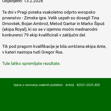
Objavljeno:
13.2.2026
Te dni v Pragi poteka vsakoletno odprto evropsko
prvenstvo - Zimske igre. Velik uspeh so dosegli Tina
Drnovšek, Bojan Ambrož, Metod Gantar in Marko Šipuš
(ekipa Royal), ki so se v izjemno močni mednarodni
konkurenci 79 ekip kvalificirali v zaključni del.
Tik pod pragom kvalifikacije je bila uvrščena ekipa Ante,
v kateri nastopa tudi Gregor Rus.
Tule lahko spremljate rezultate.
Izjava o varovanju osebnih podatkov
Avtorji
©2021-2025, BZS