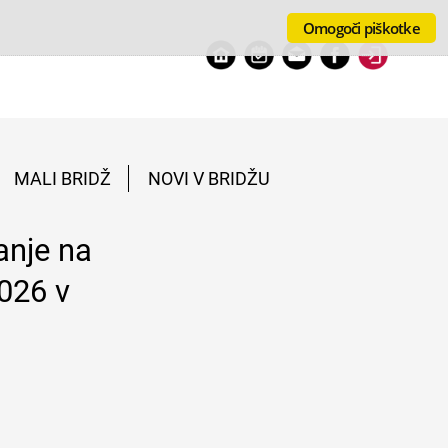
Omogoči piškotke
MALI BRIDŽ
NOVI V BRIDŽU
anje na
026 v