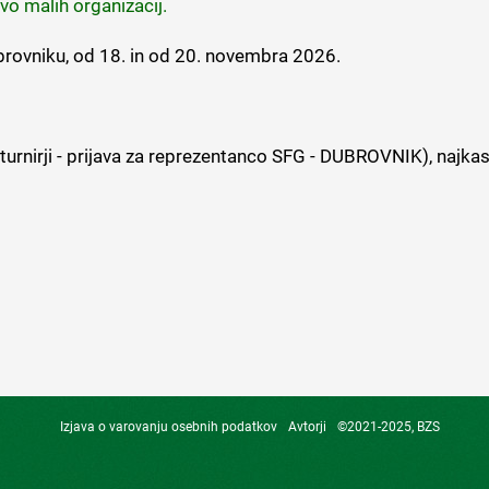
vo malih organizacij.
rovniku, od 18. in od 20. novembra 2026.
 turnirji - prijava za reprezentanco SFG - DUBROVNIK), najkas
Izjava o varovanju osebnih podatkov
Avtorji
©2021-2025, BZS