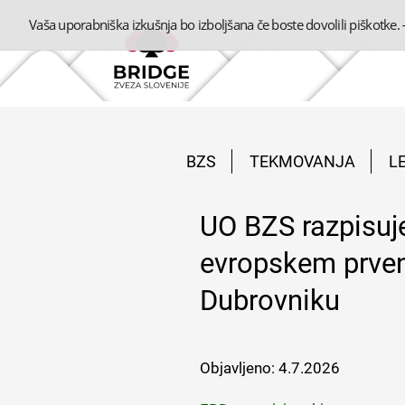
Vaša uporabniška izkušnja bo izboljšana če boste dovolili piškotke.
BZS
TEKMOVANJA
L
UO BZS razpisuje
evropskem prven
Dubrovniku
Objavljeno:
4.7.2026