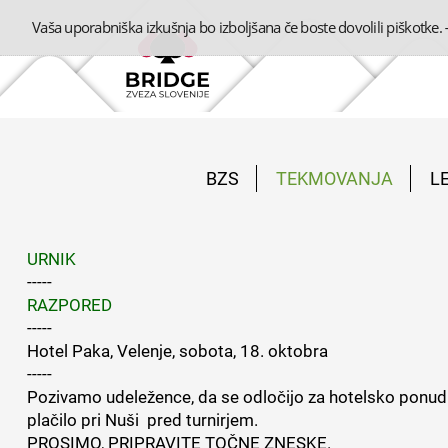
Vaša uporabniška izkušnja bo izboljšana če boste dovolili piškotke.
BZS
TEKMOVANJA
L
URNIK
-----
RAZPORED
-----
Hotel Paka, Velenje, sobota, 18. oktobra
-----
Pozivamo udeležence, da se odločijo za hotelsko ponudb
plačilo pri Nuši pred turnirjem.
PROSIMO, PRIPRAVITE TOČNE ZNESKE.